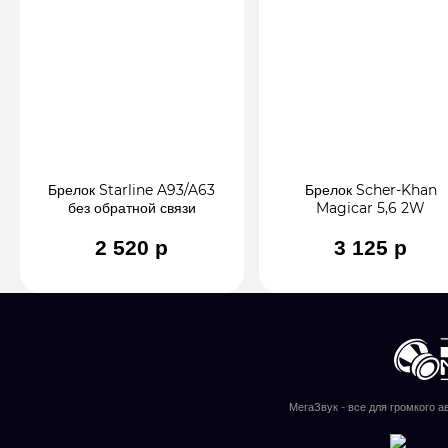
Брелок Starline A93/A63
Брелок Scher-Khan
без обратной связи
Magicar 5,6 2W
2 520 р
3 125 р
МегаЗвук - все для громкого а