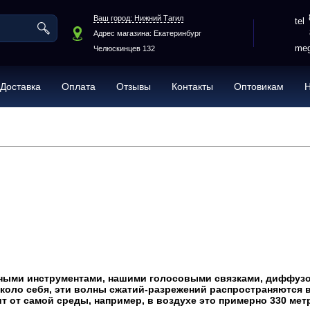
Ваш город: Нижний Тагил
Адрес магазина: Екатеринбург
meg
Челюскинцев 132
Доставка
Оплата
Отзывы
Контакты
Оптовикам
ьными инструментами, нашими голосовыми связками, диффузо
около себя, эти волны сжатий-разрежений распространяются 
т от самой среды, например, в воздухе это примерно 330 метр