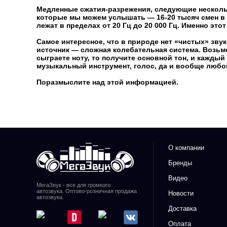
Медленные сжатия-разрежения, следующие нескольк
которые мы можем услышать — 16-20 тысяч смен в с
лежат в пределах от 20 Гц до 20 000 Гц. Именно эт
Самое интересное, что в природе нет «чистых» зву
источник — сложная колебательная система. Возьмем
сыграете ноту, то получите основной тон, и кажды
музыкальный инструмент, голос, да и вообще любо
Поразмыслите над этой информацией.
О компании
Бренды
Видео
МегаЗвук - все для громкого
автозвука. Оптово-розничная продажа
Новости
автозвука.
Доставка
Оплата