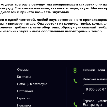
о десятков раз в секунду, мы воспринимаем как звуки с низ
екунду. Это самые высокие, как писк комара, звуки. Мы восп
от диапазон и принято называть звуковым.
ков с одной частотой, любой звук естественного происхождени
, к примеру, гитару. Она состоит из корпуса, грифа, колки, а
й элемент добавит к нему обертоны, образуя уникальный темб
й источник звука имеют собственный неповторимый тембр.
Отзывы
Нижний Тагил
Контакты
Интернет магази
Помощь в автозвуке
8 800 550 67
Оптовикам
Гарантии
Торгово – устано
Екатеринбург
Политика