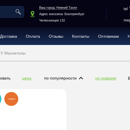
Ваш город: Нижний Тагил
Адрес магазина: Екатеринбург
meg
Челюскинцев 132
Доставка
Оплата
Отзывы
Контакты
Оптовикам
У Магнитолы
овать
цена
по популярности
по новизне
скидка