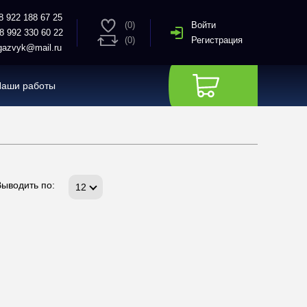
8 922 188 67 25
(0)
Войти
8 992 330 60 22
(0)
Регистрация
azvyk@mail.ru
Наши работы
Выводить по:
12