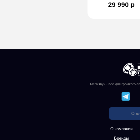
29 990 р
МегаЗвук - все для громкого а
Соо
О компании
Бренды